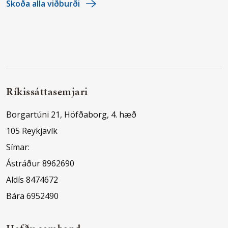
Skoða alla viðburði
Ríkissáttasemjari
Borgartúni 21, Höfðaborg, 4. hæð
105 Reykjavík
Símar:
Ástráður 8962690
Aldís 8474672
Bára 6952490