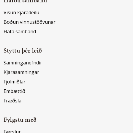
Hafðu samband
Vísun kjaradeilu
Boðun vinnustöðvunar
Hafa samband
Styttu þér leið
Samninganefndir
Kjarasamningar
Fjölmiðlar
Embættið
Fræðsla
Fylgstu með
Færslur