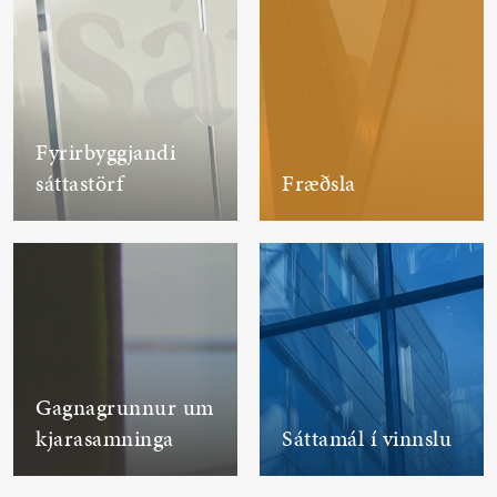
Fyrirbyggjandi
sáttastörf
Fræðsla
Gagnagrunnur um
kjarasamninga
Sáttamál í vinnslu