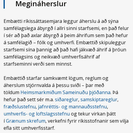
Megináherslur
Embætti ríkissáttasemjara leggur áherslu á að sýna
samfélagslega ábyrgð í allri sinni starfsemi, en það felur
í sér að það axlar ábyrgð á þeim áhrifum sem það hefur
á samfélagið – fólk og umhverfi. Embættið skipuleggur
starfsemi sína þannig að það hafi jákvæð áhrif á þróun
samfélagsins og neikvæð umhverfisáhrif af
starfseminni verði sem minnst.
Embættið starfar samkvæmt lögum, reglum og
áherslum stjórnvalda á þessu sviði – þar með
töldum
Heimsmarkmiðum Sameinuðu þjóðanna
. Þá
hefur það sett sér m.a.
siðareglur
,
samskiptareglur
,
fræðslustefnu
,
jafnréttis- og mannauðsstefnu
,
umhverfis- og loftslagsstefnu
og tekur virkan þátt
í
Grænum skrefum
, verkefni fyrir ríkisstofnanir sem vilja
efla sitt umhverfisstarf.