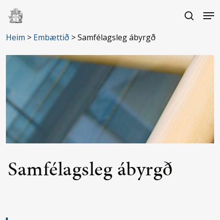
Skip
Me
to
search
main
Close
Heim
>
Embættið
>
Samfélagsleg ábyrgð
content
Menu
Samfélagsleg ábyrgð