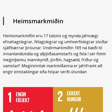
Heimsmarkmiðin
Heimsmarkmiðin eru 17 talsins og mynda jafnvægi
efnahagslegrar, félagslegrar og umhverfislegrar stoðar
sjálfbærrar þróunar. Undirmarkmiðin 169 ná bæði til
innanlandsmála og alþjóðasamstarfs og fela í sér fimm
meginþemu; mannkynið, jörðin, hagsæld, friður og
samstarf. Megininntak markmiðanna er jafnframt að
engir einstaklingar eða hópar verði útundan