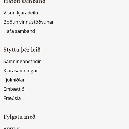
Hafðu samband
Vísun kjaradeilu
Boðun vinnustöðvunar
Hafa samband
Styttu þér leið
Samninganefndir
Kjarasamningar
Fjölmiðlar
Embættið
Fræðsla
Fylgstu með
Færslur