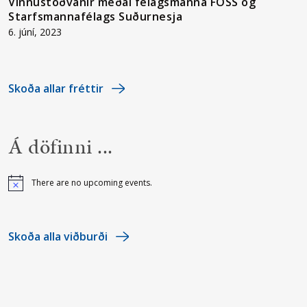
Vinnustöðvanir meðal félagsmanna FOSS og
Starfsmannafélags Suðurnesja
6. júní, 2023
Skoða allar fréttir
Á döfinni ...
There are no upcoming events.
Notice
Skoða alla viðburði