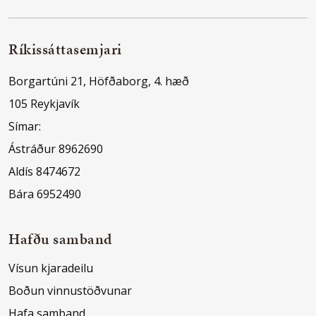
Ríkissáttasemjari
Borgartúni 21, Höfðaborg, 4. hæð
105 Reykjavík
Símar:
Ástráður 8962690
Aldís 8474672
Bára 6952490
Hafðu samband
Vísun kjaradeilu
Boðun vinnustöðvunar
Hafa samband