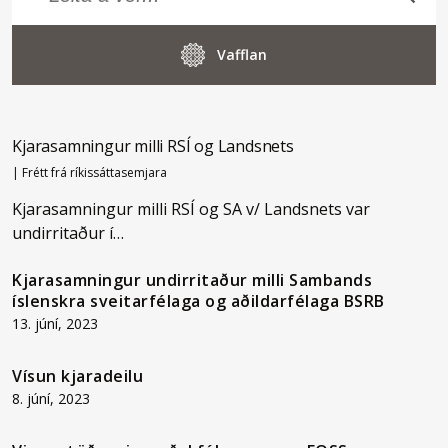
Vafflan
Kjarasamningur milli RSÍ og Landsnets
|
Frétt frá ríkissáttasemjara
Kjarasamningur milli RSÍ og SA v/ Landsnets var
undirritaður í…
Kjarasamningur undirritaður milli Sambands
íslenskra sveitarfélaga og aðildarfélaga BSRB
13. júní, 2023
Vísun kjaradeilu
8. júní, 2023