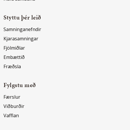
Styttu þér leið
Samninganefndir
Kjarasamningar
Fjölmiðlar
Embættið
Fræðsla
Fylgstu með
Færslur
Viðburðir
Vafflan