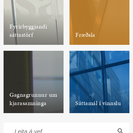
Fyrirbyggjandi
sáttastörf
Fræðsla
Gagnagrunnur um
kjarasamninga
Sáttamál í vinnslu
Search
Search Button
for: