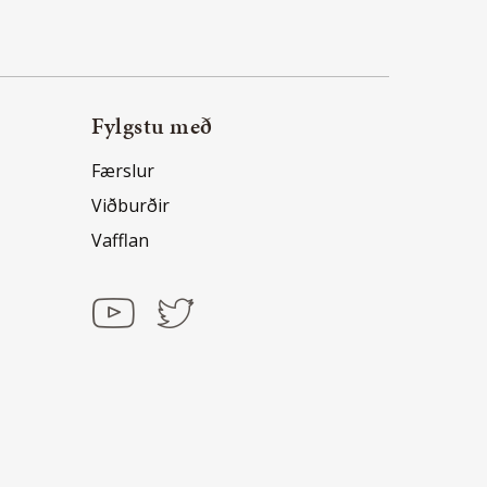
Fylgstu með
Færslur
Viðburðir
Vafflan