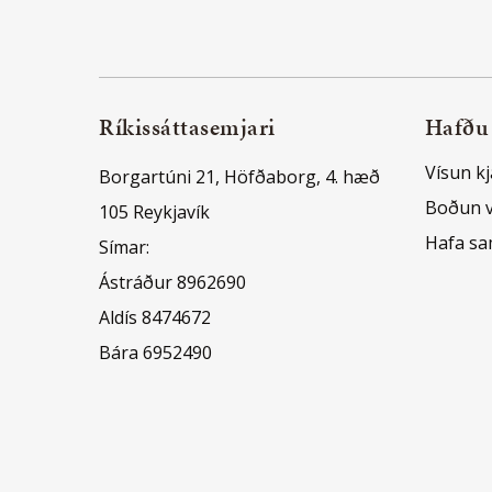
Ríkissáttasemjari
Hafðu
Vísun kj
Borgartúni 21, Höfðaborg, 4. hæð
Boðun 
105 Reykjavík
Hafa s
Símar:
Ástráður 8962690
Aldís 8474672
Bára 6952490