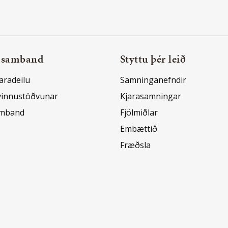
 samband
Styttu þér leið
aradeilu
Samninganefndir
vinnustöðvunar
Kjarasamningar
amband
Fjölmiðlar
Embættið
Fræðsla