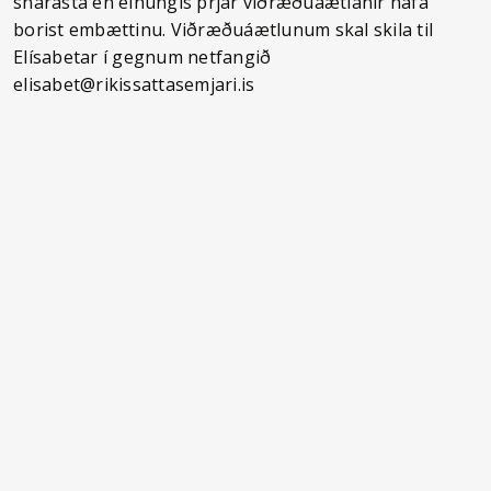
snarasta en einungis þrjár viðræðuáætlanir hafa
borist embættinu. Viðræðuáætlunum skal skila til
Elísabetar í gegnum netfangið
elisabet@rikissattasemjari.is