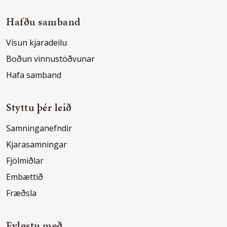
Hafðu samband
Vísun kjaradeilu
Boðun vinnustöðvunar
Hafa samband
Styttu þér leið
Samninganefndir
Kjarasamningar
Fjölmiðlar
Embættið
Fræðsla
Fylgstu með