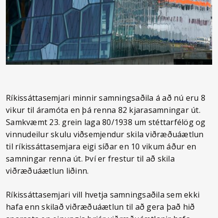
Ríkissáttasemjari minnir samningsaðila á að nú eru 8
vikur til áramóta en þá renna 82 kjarasamningar út.
Samkvæmt 23. grein laga 80/1938 um stéttarfélög og
vinnudeilur skulu viðsemjendur skila viðræðuáætlun
til ríkissáttasemjara eigi síðar en 10 vikum áður en
samningar renna út. Því er frestur til að skila
viðræðuáætlun liðinn.
Ríkissáttasemjari vill hvetja samningsaðila sem ekki
hafa enn skilað viðræðuáætlun til að gera það hið