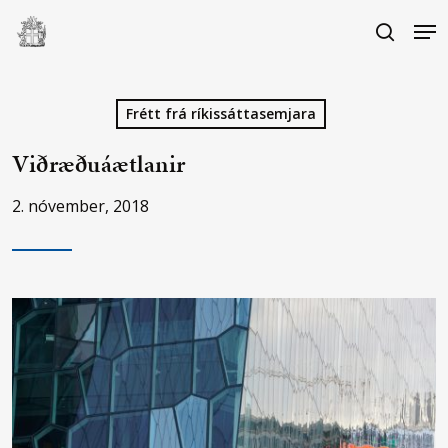
Skip
Me
to
search
main
Close
content
Menu
Frétt frá ríkissáttasemjara
Viðræðuáætlanir
2. nóvember, 2018