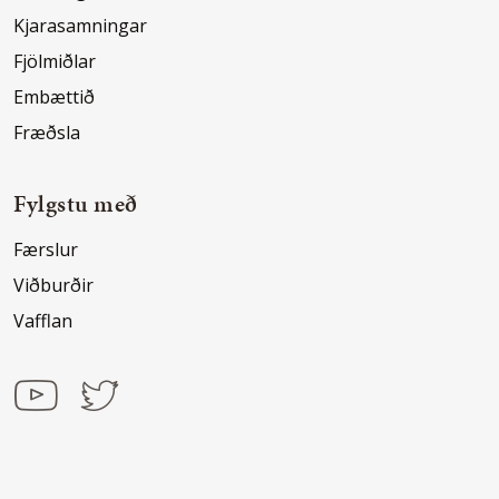
Kjarasamningar
Fjölmiðlar
Embættið
Fræðsla
Fylgstu með
Færslur
Viðburðir
Vafflan