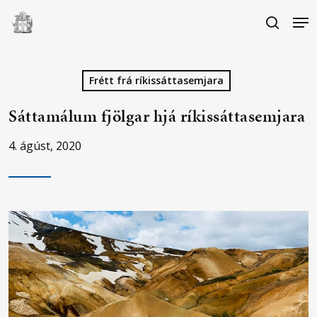
Skip
Me
to
search
main
Close
content
Menu
Frétt frá ríkissáttasemjara
Sáttamálum fjölgar hjá ríkissáttasemjara
4. ágúst, 2020