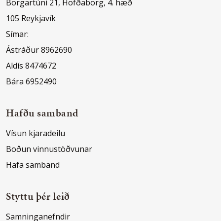
Borgartúni 21, Höfðaborg, 4. hæð
105 Reykjavík
Símar:
Ástráður 8962690
Aldís 8474672
Bára 6952490
Hafðu samband
Vísun kjaradeilu
Boðun vinnustöðvunar
Hafa samband
Styttu þér leið
Samninganefndir