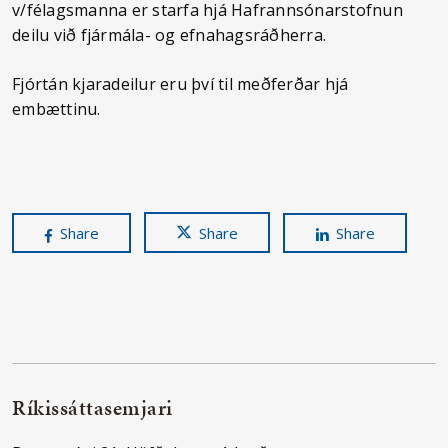
v/félagsmanna er starfa hjá Hafrannsónarstofnun
deilu við fjármála- og efnahagsráðherra.
Fjórtán kjaradeilur eru því til meðferðar hjá
embættinu.
Share
Share
Share
Ríkissáttasemjari