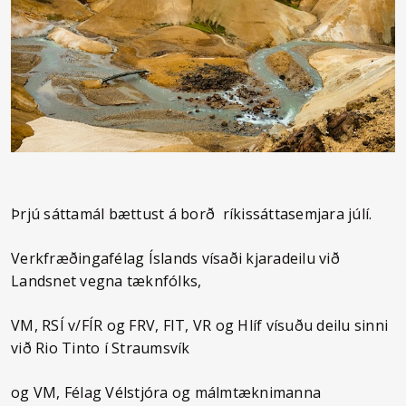
Þrjú sáttamál bættust á borð ríkissáttasemjara júlí.
Verkfræðingafélag Íslands vísaði kjaradeilu við
Landsnet vegna tæknfólks,
VM, RSÍ v/FÍR og FRV, FIT, VR og Hlíf vísuðu deilu sinni
við Rio Tinto í Straumsvík
og VM, Félag Vélstjóra og málmtæknimanna