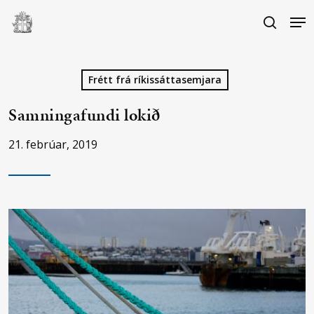
Skip
Me
to
search
main
Close
content
Menu
Frétt frá ríkissáttasemjara
Samningafundi lokið
21. febrúar, 2019