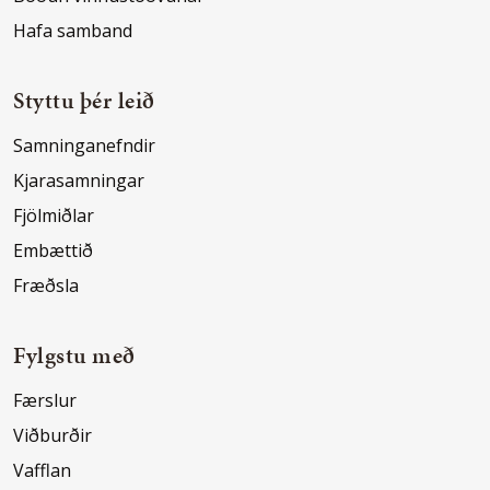
Hafa samband
Styttu þér leið
Samninganefndir
Kjarasamningar
Fjölmiðlar
Embættið
Fræðsla
Fylgstu með
Færslur
Viðburðir
Vafflan