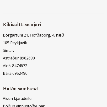
Ríkissáttasemjari
Borgartúni 21, Höfðaborg, 4. hæð
105 Reykjavík
Símar:
Ástráður 8962690
Aldís 8474672
Bára 6952490
Hafðu samband
Vísun kjaradeilu
Boðun vinnustöðvunar