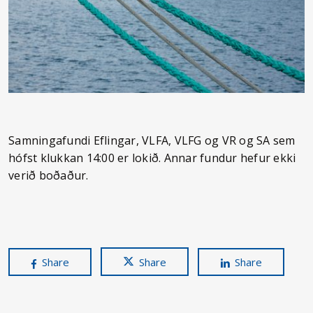
Samningafundi Eflingar, VLFA, VLFG og VR og SA sem
hófst klukkan 14:00 er lokið. Annar fundur hefur ekki
verið boðaður.
Share
Share
Share