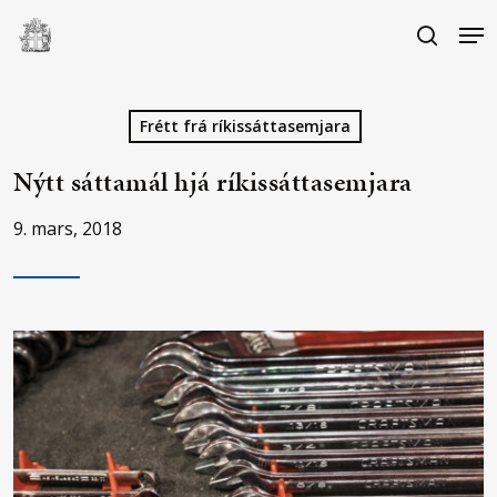
Skip
Me
to
search
main
Close
content
Menu
Frétt frá ríkissáttasemjara
Nýtt sáttamál hjá ríkissáttasemjara
9. mars, 2018