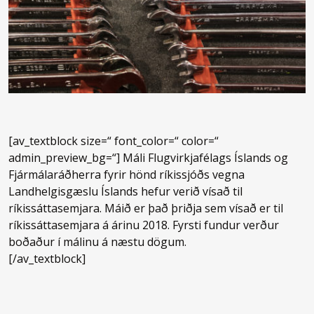
[av_textblock size=“ font_color=“ color=“
admin_preview_bg=“] Máli Flugvirkjafélags Íslands og
Fjármálaráðherra fyrir hönd ríkissjóðs vegna
Landhelgisgæslu Íslands hefur verið vísað til
ríkissáttasemjara. Máið er það þriðja sem vísað er til
ríkissáttasemjara á árinu 2018. Fyrsti fundur verður
boðaður í málinu á næstu dögum.
[/av_textblock]