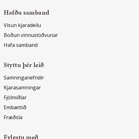
Hafðu samband
Vísun kjaradeilu
Boðun vinnustöðvunar
Hafa samband
Styttu þér leið
Samninganefndir
Kjarasamningar
Fjölmiðlar
Embættið
Fræðsla
Fylgstu með