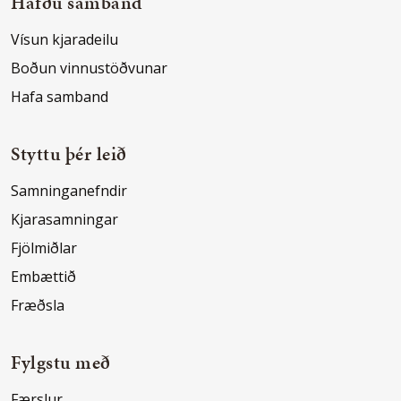
Hafðu samband
Vísun kjaradeilu
Boðun vinnustöðvunar
Hafa samband
Styttu þér leið
Samninganefndir
Kjarasamningar
Fjölmiðlar
Embættið
Fræðsla
Fylgstu með
Færslur