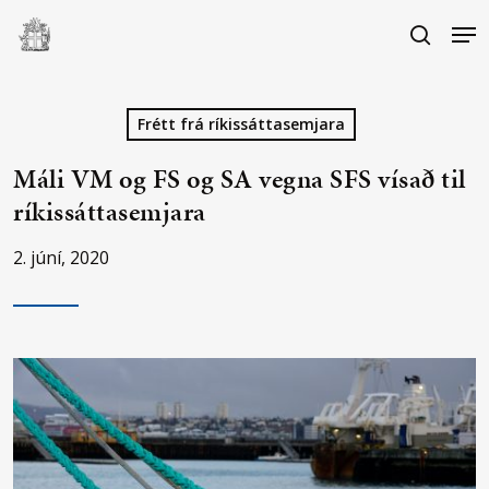
Skip
Me
to
search
main
Close
content
Menu
Frétt frá ríkissáttasemjara
Máli VM og FS og SA vegna SFS vísað til
ríkissáttasemjara
2. júní, 2020