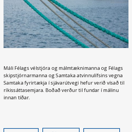
Máli Félags vélstjóra og málmtæknimanna og Félags
skipstjórnarmanna og Samtaka atvinnulífsins vegna
Samtaka fyrirtækja í sjávarútvegi hefur verið vísað til
ríkissáttasemjara. Boðað verður til fundar í málinu
innan tíðar.