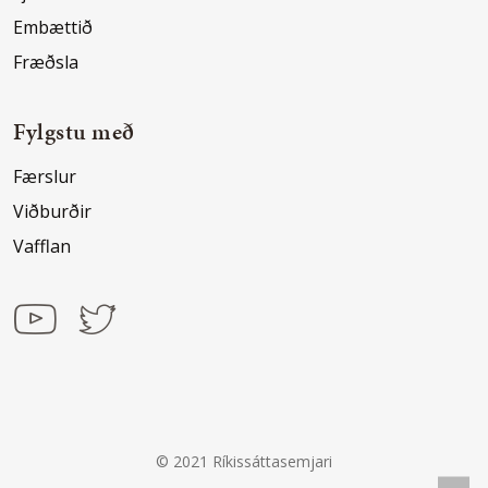
Embættið
Fræðsla
Fylgstu með
Færslur
Viðburðir
Vafflan
© 2021 Ríkissáttasemjari