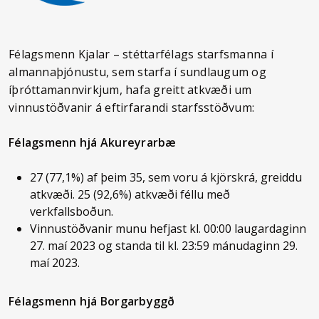
Félagsmenn Kjalar – stéttarfélags starfsmanna í
almannaþjónustu, sem starfa í sundlaugum og
íþróttamannvirkjum, hafa greitt atkvæði um
vinnustöðvanir á eftirfarandi starfsstöðvum:
Félagsmenn hjá Akureyrarbæ
27 (77,1%) af þeim 35, sem voru á kjörskrá, greiddu
atkvæði. 25 (92,6%) atkvæði féllu með
verkfallsboðun.
Vinnustöðvanir munu hefjast kl. 00:00 laugardaginn
27. maí 2023 og standa til kl. 23:59 mánudaginn 29.
maí 2023.
Félagsmenn hjá Borgarbyggð