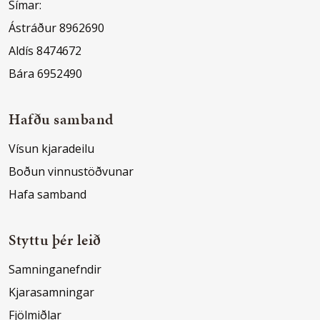
Símar:
Ástráður 8962690
Aldís 8474672
Bára 6952490
Hafðu samband
Vísun kjaradeilu
Boðun vinnustöðvunar
Hafa samband
Styttu þér leið
Samninganefndir
Kjarasamningar
Fjölmiðlar