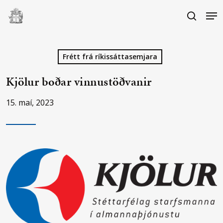
Skip
Me
to
search
main
Close
content
Menu
Frétt frá ríkissáttasemjara
Kjölur boðar vinnustöðvanir
15. maí, 2023