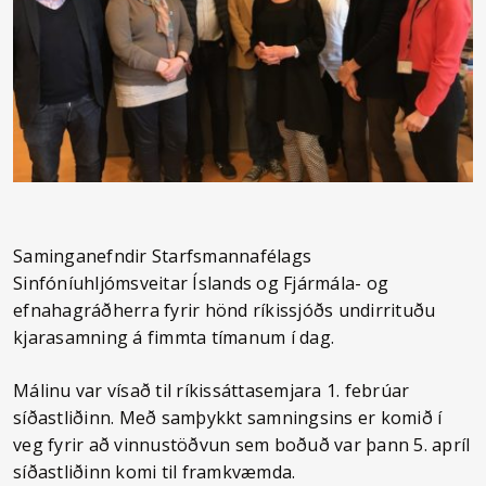
Saminganefndir Starfsmannafélags
Sinfóníuhljómsveitar Íslands og Fjármála- og
efnahagráðherra fyrir hönd ríkissjóðs undirrituðu
kjarasamning á fimmta tímanum í dag.
Málinu var vísað til ríkissáttasemjara 1. febrúar
síðastliðinn. Með samþykkt samningsins er komið í
veg fyrir að vinnustöðvun sem boðuð var þann 5. apríl
síðastliðinn komi til framkvæmda.