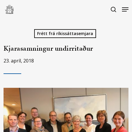
Skip
Me
to
search
main
Close
content
Menu
Frétt frá ríkissáttasemjara
Kjarasamningur undirritaður
23. apríl, 2018