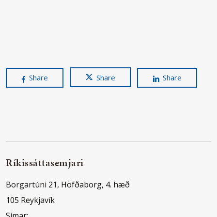
Share
Share
Share
Ríkissáttasemjari
Borgartúni 21, Höfðaborg, 4. hæð
105 Reykjavík
Símar: