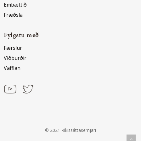
Embættið
Fræðsla
Fylgstu með
Færslur
Viðburðir
Vafflan
© 2021 Ríkissáttasemjari