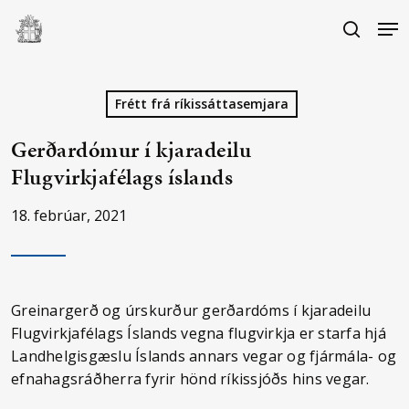
Skip
Me
to
search
main
Close
content
Menu
Frétt frá ríkissáttasemjara
Gerðardómur í kjaradeilu
Flugvirkjafélags íslands
18. febrúar, 2021
Greinargerð og úrskurður gerðardóms í kjaradeilu
Flugvirkjafélags Íslands vegna flugvirkja er starfa hjá
Landhelgisgæslu Íslands annars vegar og fjármála- og
efnahagsráðherra fyrir hönd ríkissjóðs
hins vegar.