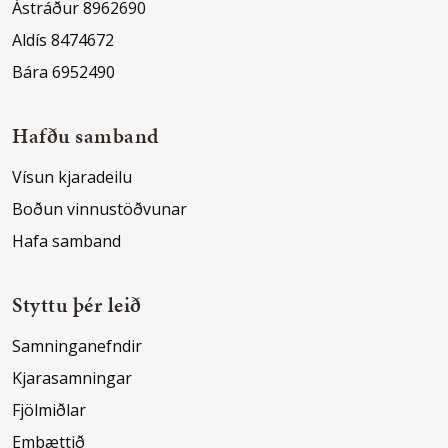
Ástráður 8962690
Aldís 8474672
Bára 6952490
Hafðu samband
Vísun kjaradeilu
Boðun vinnustöðvunar
Hafa samband
Styttu þér leið
Samninganefndir
Kjarasamningar
Fjölmiðlar
Embættið