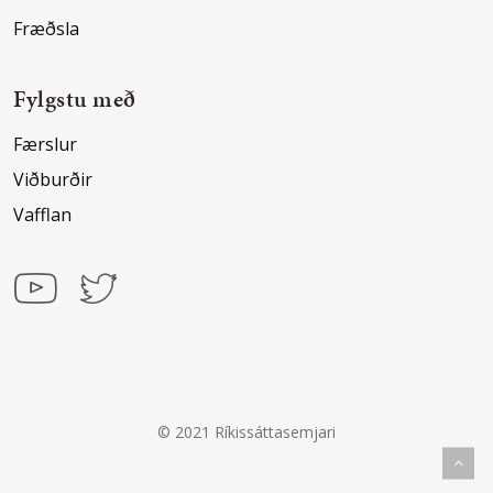
Fræðsla
Fylgstu með
Færslur
Viðburðir
Vafflan
© 2021 Ríkissáttasemjari