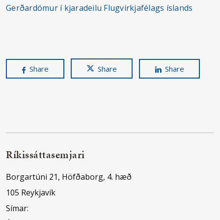
Gerðardómur í kjaradeilu Flugvirkjafélags íslands
Share
Share
Share
Ríkissáttasemjari
Borgartúni 21, Höfðaborg, 4. hæð
105 Reykjavík
Símar: