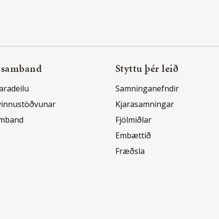
 samband
Styttu þér leið
aradeilu
Samninganefndir
vinnustöðvunar
Kjarasamningar
amband
Fjölmiðlar
Embættið
Fræðsla