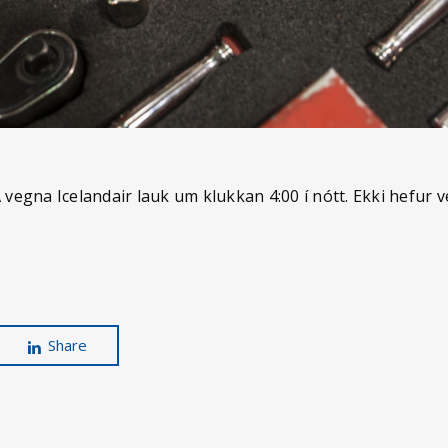
 vegna Icelandair lauk um klukkan 4:00 í nótt. Ekki hefur v
Share