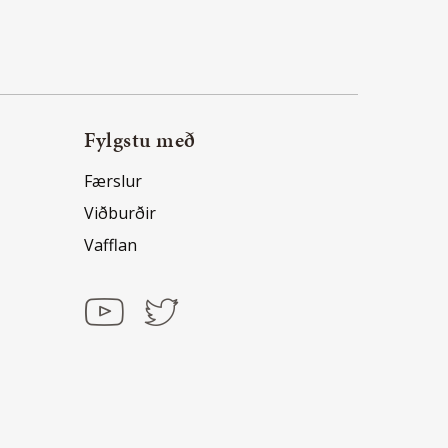
Fylgstu með
Færslur
Viðburðir
Vafflan