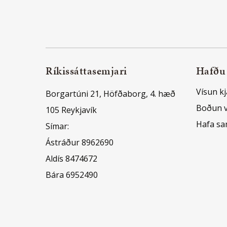
Ríkissáttasemjari
Hafðu
Vísun kj
Borgartúni 21, Höfðaborg, 4. hæð
Boðun 
105 Reykjavík
Hafa s
Símar:
Ástráður 8962690
Aldís 8474672
Bára 6952490