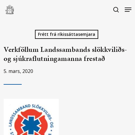
Skip
Me
to
search
main
Close
content
Menu
Frétt frá ríkissáttasemjara
Verkföllum Landssambands slökkviliðs-
og sjúkraflutningamanna frestað
5. mars, 2020