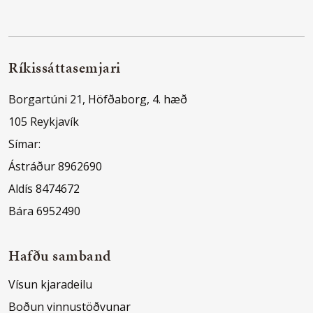
Ríkissáttasemjari
Borgartúni 21, Höfðaborg, 4. hæð
105 Reykjavík
Símar:
Ástráður 8962690
Aldís 8474672
Bára 6952490
Hafðu samband
Vísun kjaradeilu
Boðun vinnustöðvunar