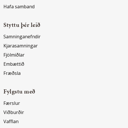
Hafa samband
Styttu þér leið
Samninganefndir
Kjarasamningar
Fjölmiðlar
Embættið
Fræðsla
Fylgstu með
Færslur
Viðburðir
Vafflan