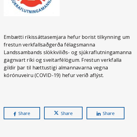
Embætti ríkissáttasemjara hefur borist tilkynning um
frestun verkfallsaðgerða félagsmanna
Landssambands slökkviliðs- og sjúkraflutningamanna
gagnvart ríki og sveitarfélögum. Frestun verkfalla
gildir þar til hættustigi almannavarna vegna
kórónuveiru (COVID-19) hefur verið aflýst.
Share
Share
Share