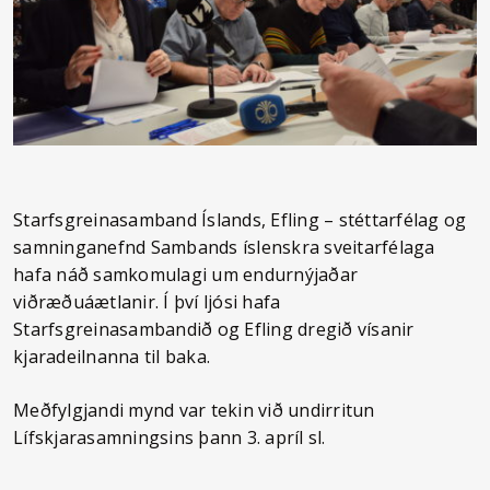
Starfsgreinasamband Íslands, Efling – stéttarfélag og
samninganefnd Sambands íslenskra sveitarfélaga
hafa náð samkomulagi um endurnýjaðar
viðræðuáætlanir. Í því ljósi hafa
Starfsgreinasambandið og Efling dregið vísanir
kjaradeilnanna til baka.
Meðfylgjandi mynd var tekin við undirritun
Lífskjarasamningsins þann 3. apríl sl.