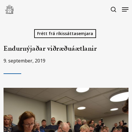
Skip
Me
to
search
main
Close
content
Menu
Frétt frá ríkissáttasemjara
Endurnýjaðar viðræðuáætlanir
9. september, 2019