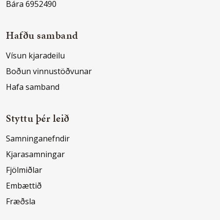
Bára 6952490
Hafðu samband
Vísun kjaradeilu
Boðun vinnustöðvunar
Hafa samband
Styttu þér leið
Samninganefndir
Kjarasamningar
Fjölmiðlar
Embættið
Fræðsla