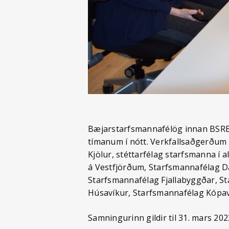
Bæjarstarfsmannafélög innan BSRB u
tímanum í nótt. Verkfallsaðgerðum 
Kjölur, stéttarfélag starfsmanna í
á Vestfjörðum, Starfsmannafélag Da
Starfsmannafélag Fjallabyggðar, S
Húsavíkur, Starfsmannafélag Kópa
Samningurinn gildir til 31. mars 202