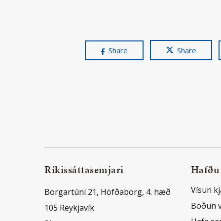
Share
Share
Ríkissáttasemjari
Hafðu
Vísun kj
Borgartúni 21, Höfðaborg, 4. hæð
Boðun 
105 Reykjavík