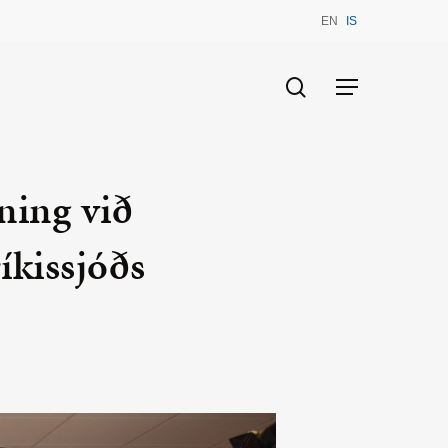
EN
IS
search
Menu
ning við
íkissjóðs