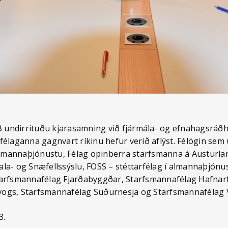
ndirrituðu kjarasamning við fjármála- og efnahagsráðherr
félaganna gagnvart ríkinu hefur verið aflýst. Félögin sem
 almannaþjónustu, Félag opinberra starfsmanna á Austurla
la- og Snæfellssýslu, FOSS – stéttarfélag í almannaþjón
tarfsmannafélag Fjarðabyggðar, Starfsmannafélag Hafnar
vogs, Starfsmannafélag Suðurnesja og Starfsmannafélag
3.