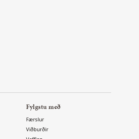
Fylgstu með
Færslur
Viðburðir