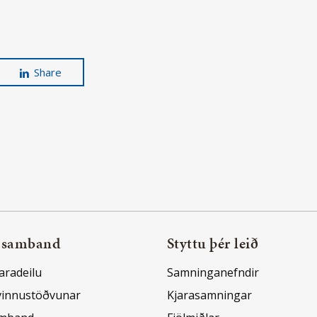
Share
 samband
Styttu þér leið
aradeilu
Samninganefndir
vinnustöðvunar
Kjarasamningar