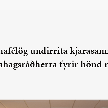
afélög undirrita kjarasam
ahagsráðherra fyrir hönd r