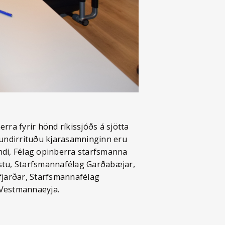
a fyrir hönd ríkissjóðs á sjötta
 undirrituðu kjarasamninginn eru
ndi, Félag opinberra starfsmanna
ustu, Starfsmannafélag Garðabæjar,
fjarðar, Starfsmannafélag
 Vestmannaeyja.