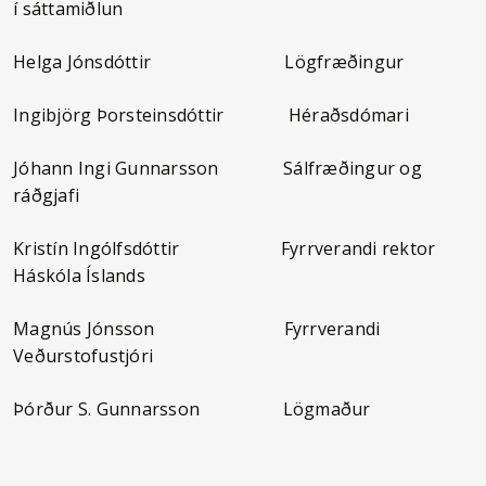
í sáttamiðlun
Helga Jónsdóttir Lögfræðingur
Ingibjörg Þorsteinsdóttir Héraðsdómari
Jóhann Ingi Gunnarsson Sálfræðingur og
ráðgjafi
Kristín Ingólfsdóttir Fyrrverandi rektor
Háskóla Íslands
Magnús Jónsson Fyrrverandi
Veðurstofustjóri
Þórður S. Gunnarsson Lögmaður