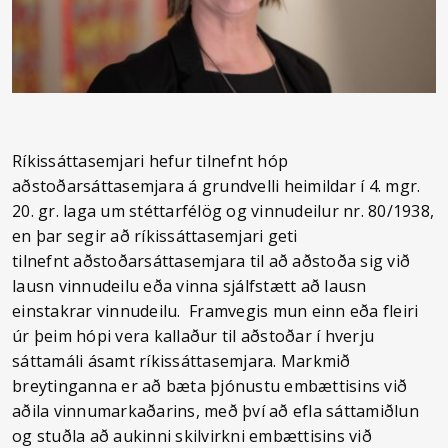
Ríkissáttasemjari hefur tilnefnt hóp
aðstoðarsáttasemjara á grundvelli heimildar í 4. mgr.
20. gr. laga um stéttarfélög og vinnudeilur nr. 80/1938,
en þar segir að ríkissáttasemjari geti
tilnefnt aðstoðarsáttasemjara til að aðstoða sig við
lausn vinnudeilu eða vinna sjálfstætt að lausn
einstakrar vinnudeilu. Framvegis mun einn eða fleiri
úr þeim hópi vera kallaður til aðstoðar í hverju
sáttamáli ásamt ríkissáttasemjara. Markmið
breytinganna er að bæta þjónustu embættisins við
aðila vinnumarkaðarins, með því að efla sáttamiðlun
og stuðla að aukinni skilvirkni embættisins við