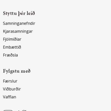
Styttu þér leið
Samninganefndir
Kjarasamningar
Fjölmiðlar
Embættið
Fræðsla
Fylgstu með
Færslur
Viðburðir
Vafflan