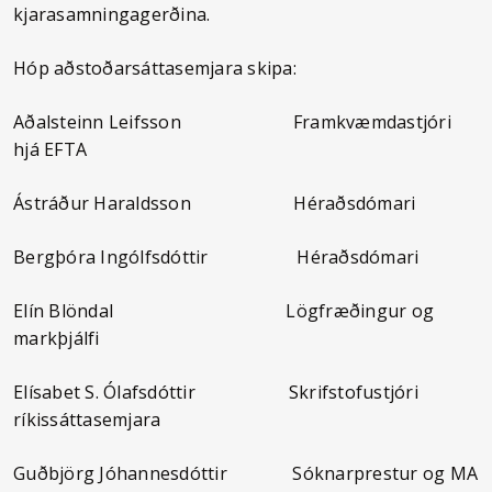
kjarasamningagerðina.
Hóp aðstoðarsáttasemjara skipa:
Aðalsteinn Leifsson Framkvæmdastjóri
hjá EFTA
Ástráður Haraldsson Héraðsdómari
Bergþóra Ingólfsdóttir Héraðsdómari
Elín Blöndal Lögfræðingur og
markþjálfi
Elísabet S. Ólafsdóttir Skrifstofustjóri
ríkissáttasemjara
Guðbjörg Jóhannesdóttir Sóknarprestur og MA