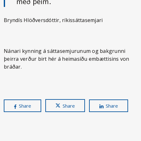
með þeim.
Bryndís Hlöðversdóttir, ríkissáttasemjari
Nánari kynning á sáttasemjurunum og bakgrunni
þeirra verður birt hér á heimasíðu embættisins von
bráðar.
Share
Share
Share