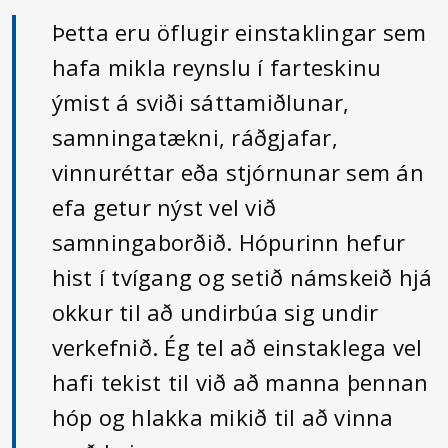
Þetta eru öflugir einstaklingar sem
hafa mikla reynslu í farteskinu
ýmist á sviði sáttamiðlunar,
samningatækni, ráðgjafar,
vinnuréttar eða stjórnunar sem án
efa getur nýst vel við
samningaborðið. Hópurinn hefur
hist í tvígang og setið námskeið hjá
okkur til að undirbúa sig undir
verkefnið. Ég tel að einstaklega vel
hafi tekist til við að manna þennan
hóp og hlakka mikið til að vinna