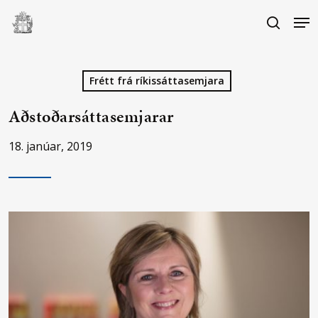
Skip
Me
to
search
main
Close
content
Menu
Frétt frá ríkissáttasemjara
Aðstoðarsáttasemjarar
18. janúar, 2019