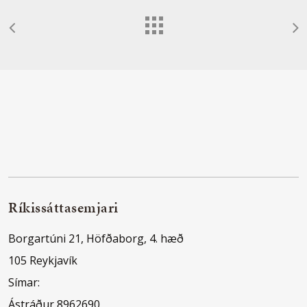
Ríkissáttasemjari
Borgartúni 21, Höfðaborg, 4. hæð
105 Reykjavík
Símar:
Ástráður 8962690