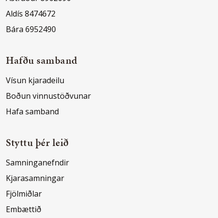
Aldís 8474672
Bára 6952490
Hafðu samband
Vísun kjaradeilu
Boðun vinnustöðvunar
Hafa samband
Styttu þér leið
Samninganefndir
Kjarasamningar
Fjölmiðlar
Embættið