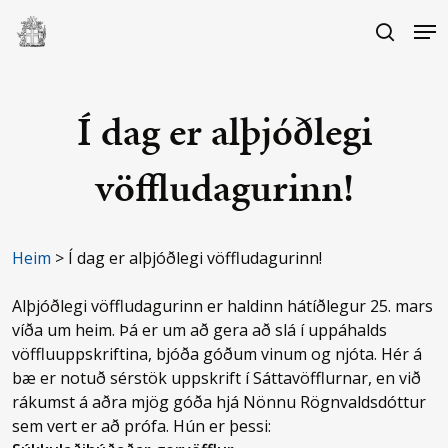
Skip
Me
to
search
main
Close
content
Menu
Í dag er alþjóðlegi
vöffludagurinn!
Heim
>
Í dag er alþjóðlegi vöffludagurinn!
Alþjóðlegi vöffludagurinn er haldinn hátíðlegur 25. mars
víða um heim. Þá er um að gera að slá í uppáhalds
vöffluuppskriftina, bjóða góðum vinum og njóta. Hér á
bæ er notuð sérstök uppskrift í Sáttavöfflurnar, en við
rákumst á aðra mjög góða hjá Nönnu Rögnvaldsdóttur
sem vert er að prófa. Hún er þessi: