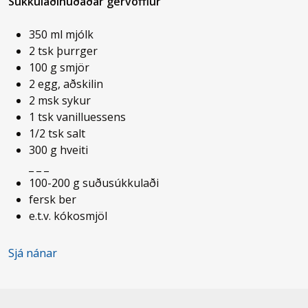
Súkkulaðihúðaðar gervöfflur
350 ml mjólk
2 tsk þurrger
100 g smjör
2 egg, aðskilin
2 msk sykur
1 tsk vanilluessens
1/2 tsk salt
300 g hveiti
_ _ _
100-200 g suðusúkkulaði
fersk ber
e.t.v. kókosmjöl
Sjá nánar