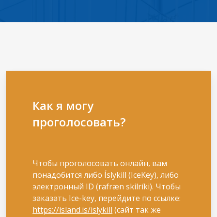
Как я могу
проголосовать?
Чтобы проголосовать онлайн, вам
понадобится либо Íslykill (IceKey), либо
электронный ID (rafræn skilríki). Чтобы
заказать Ice-key, перейдите по ссылке:
https://island.is/islykill
(сайт так же