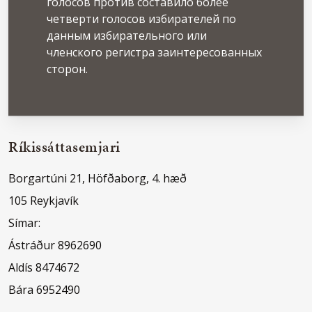
голосов против составило более
четверти голосов избирателей по
данным избирательного или
членского регистра заинтересованных
сторон.
Ríkissáttasemjari
Borgartúni 21, Höfðaborg, 4. hæð
105 Reykjavík
Símar:
Ástráður 8962690
Aldís 8474672
Bára 6952490