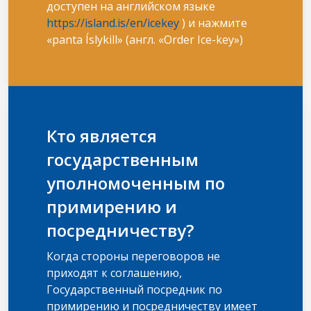
доступен на английском языке
https://island.is/en/icekey
) и нажмите
«panta Íslykill» (англ. «Order Ice-key»)
Кто является
государственным
уполномоченным по
примирению и
посредничеству?
Когда стороны переговоров не
приходят к соглашению,
Государственный посредник по
примирению и посредничеству имеет