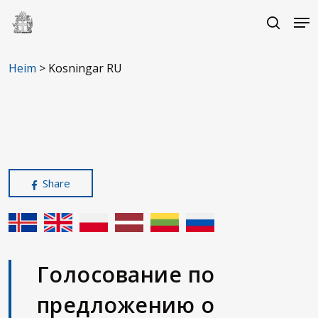
Skip
Me
to
search
main
Close
content
Menu
Heim
>
Kosningar RU
Share
Голосование по
предложению о