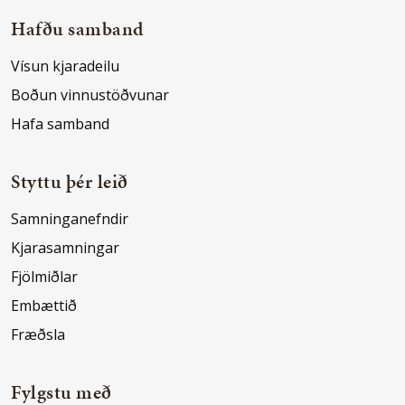
Hafðu samband
Vísun kjaradeilu
Boðun vinnustöðvunar
Hafa samband
Styttu þér leið
Samninganefndir
Kjarasamningar
Fjölmiðlar
Embættið
Fræðsla
Fylgstu með