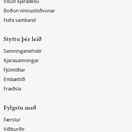
Vísun kjaradeilu
Boðun vinnustöðvunar
Hafa samband
Styttu þér leið
Samninganefndir
Kjarasamningar
Fjölmiðlar
Embættið
Fræðsla
Fylgstu með
Færslur
Viðburðir