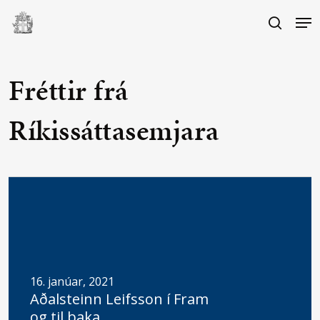
Skip
Me
to
search
main
Close
content
Menu
Fréttir frá
Ríkissáttasemjara
16. janúar, 2021
Aðalsteinn Leifsson í Fram
og til baka