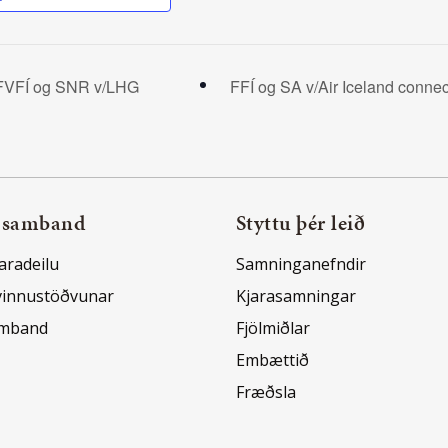
VFÍ og SNR v/LHG
FFÍ og SA v/Air Iceland conne
 samband
Styttu þér leið
aradeilu
Samninganefndir
vinnustöðvunar
Kjarasamningar
amband
Fjölmiðlar
Embættið
Fræðsla