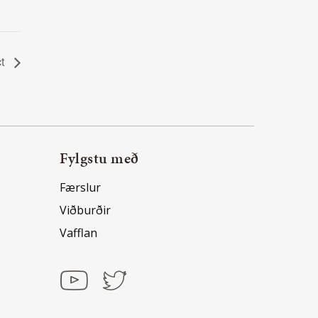
ct
Fylgstu með
Færslur
Viðburðir
Vafflan