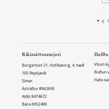
F
Ríkissáttasemjari
Hafðu
Vísun kj
Borgartúni 21, Höfðaborg, 4. hæð
Boðun 
105 Reykjavík
Hafa s
Símar:
Ástráður 8962690
Aldís 8474672
Bára 6952490