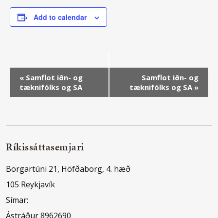
Add to calendar
Event
«
Samflot iðn- og
Samflot iðn- og
tæknifólks og SA
tæknifólks og SA
»
Navigation
Ríkissáttasemjari
Borgartúni 21, Höfðaborg, 4. hæð
105 Reykjavík
Símar:
Ástráður 8962690