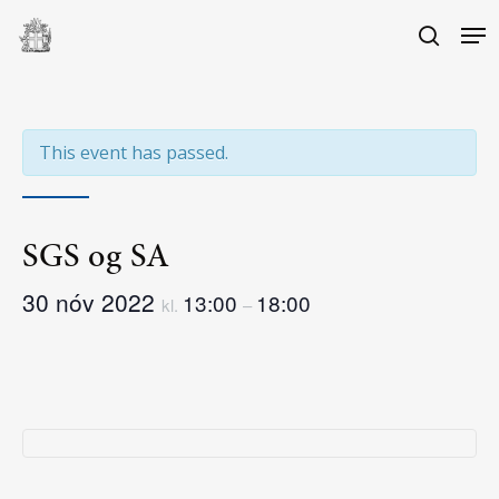
Skip
Me
to
search
main
Close
content
Menu
This event has passed.
SGS og SA
30 nóv 2022
13:00
18:00
kl.
–