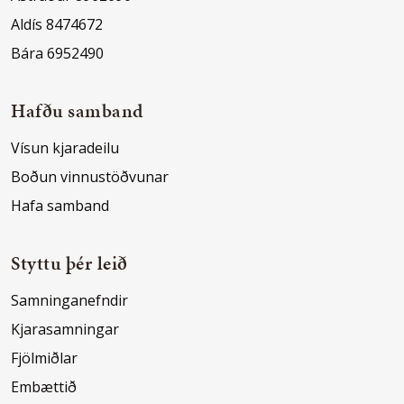
Aldís 8474672
Bára 6952490
Hafðu samband
Vísun kjaradeilu
Boðun vinnustöðvunar
Hafa samband
Styttu þér leið
Samninganefndir
Kjarasamningar
Fjölmiðlar
Embættið