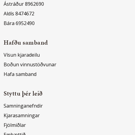
Ástráður 8962690
Aldís 8474672
Bára 6952490
Hafðu samband
Vísun kjaradeilu
Boðun vinnustöðvunar
Hafa samband
Styttu þér leið
Samninganefndir
Kjarasamningar
Fjölmiðlar
Embættið