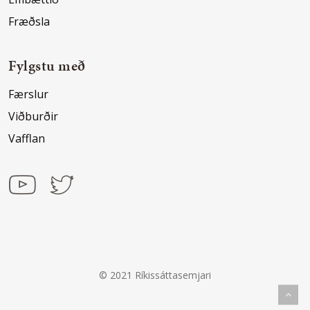
Fræðsla
Fylgstu með
Færslur
Viðburðir
Vafflan
© 2021 Ríkissáttasemjari