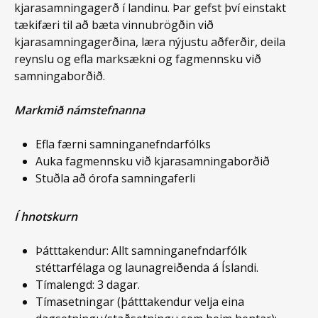
kjarasamningagerð í landinu. Þar gefst því einstakt
tækifæri til að bæta vinnubrögðin við
kjarasamningagerðina, læra nýjustu aðferðir, deila
reynslu og efla marksækni og fagmennsku við
samningaborðið.
Markmið námstefnanna
Efla færni samninganefndarfólks
Auka fagmennsku við kjarasamningaborðið
Stuðla að órofa samningaferli
Í hnotskurn
Þátttakendur: Allt samninganefndarfólk
stéttarfélaga og launagreiðenda á Íslandi.
Tímalengd: 3 dagar.
Tímasetningar (þátttakendur velja eina