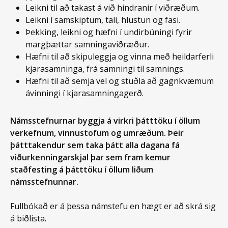
Leikni til að takast á við hindranir í viðræðum.
Leikni í samskiptum, tali, hlustun og fasi.
Þekking, leikni og hæfni í undirbúningi fyrir
margþættar samningaviðræður.
Hæfni til að skipuleggja og vinna með heildarferli
kjarasamninga, frá samningi til samnings.
Hæfni til að semja vel og stuðla að gagnkvæmum
ávinningi í kjarasamningagerð.
Námsstef
nurnar
bygg
ja
á virkri þátttöku í öllum
verkefnum, vinnustofum og umræðum. Þeir
þátttakendur sem taka þátt alla dagana fá
viðurkenningarskjal þar sem fram kemur
staðfesting á þátttöku í öllum liðum
námsstefnunnar.
Fullbókað er á þessa námstefu en hægt er að skrá sig
á biðlista.