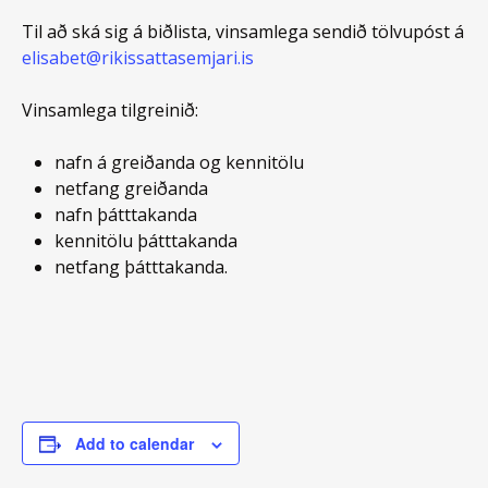
Til að ská sig á biðlista, vinsamlega sendið tölvupóst á
elisabet@rikissattasemjari.is
Vinsamlega tilgreinið:
nafn á greiðanda og kennitölu
netfang greiðanda
nafn þátttakanda
kennitölu þátttakanda
netfang þátttakanda.
Add to calendar