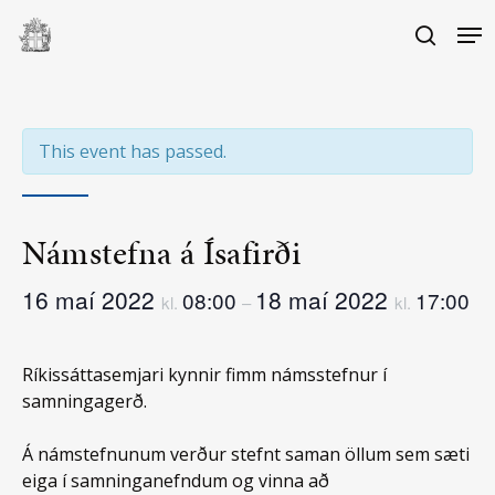
Skip
Me
to
search
main
Close
content
Menu
This event has passed.
Námstefna á Ísafirði
16 maí 2022
18 maí 2022
08:00
17:00
kl.
–
kl.
Ríkissáttasemjari kynnir fimm námsstefnur í
samningagerð.
Á námstefnunum verður stefnt saman öllum sem sæti
eiga í samninganefndum og vinna að