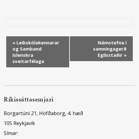
Event
«
Leikskólakennarar
Námstefna í
og Samband
samningagerð
Navigation
íslenskra
Egilsstaðir
»
sveitarfélaga
Ríkissáttasemjari
Borgartúni 21, Höfðaborg, 4. hæð
105 Reykjavík
Símar: