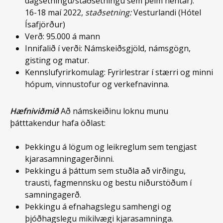
dagsetningu/staðsetningu sem þeim hentar):
16-18 maí 2022,
staðsetning:
Vesturlandi (Hótel
Ísafjörður)
Verð: 95.000 á mann
Innifalið í verði: Námskeiðsgjöld, námsgögn,
gisting og matur.
Kennslufyrirkomulag: Fyrirlestrar í stærri og minni
hópum, vinnustofur og verkefnavinna.
Hæfniviðmið
Að námskeiðinu loknu munu
þátttakendur hafa öðlast:
Þekkingu á lögum og leikreglum sem tengjast
kjarasamningagerðinni.
Þekkingu á þáttum sem stuðla að virðingu,
trausti, fagmennsku og bestu niðurstöðum í
samningagerð.
Þekkingu á efnahagslegu samhengi og
þjóðhagslegu mikilvægi kjarasamninga.