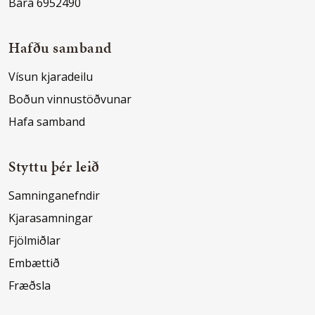
Bára 6952490
Hafðu samband
Vísun kjaradeilu
Boðun vinnustöðvunar
Hafa samband
Styttu þér leið
Samninganefndir
Kjarasamningar
Fjölmiðlar
Embættið
Fræðsla