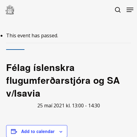
Skip
Me
to
search
main
Close
content
Menu
This event has passed.
Félag íslenskra
flugumferðarstjóra og SA
v/Isavia
25 maí 2021 kl. 13:00
-
14:30
Add to calendar