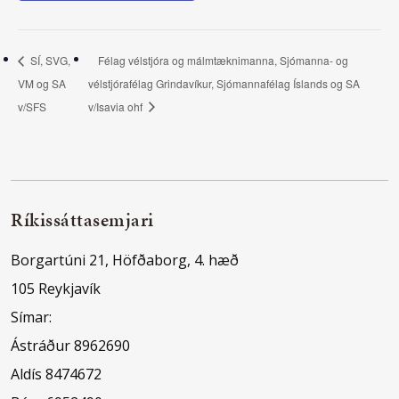
SÍ, SVG,
Félag vélstjóra og málmtæknimanna, Sjómanna- og
VM og SA
vélstjórafélag Grindavíkur, Sjómannafélag Íslands og SA
v/SFS
v/Isavia ohf
Ríkissáttasemjari
Borgartúni 21, Höfðaborg, 4. hæð
105 Reykjavík
Símar:
Ástráður 8962690
Aldís 8474672