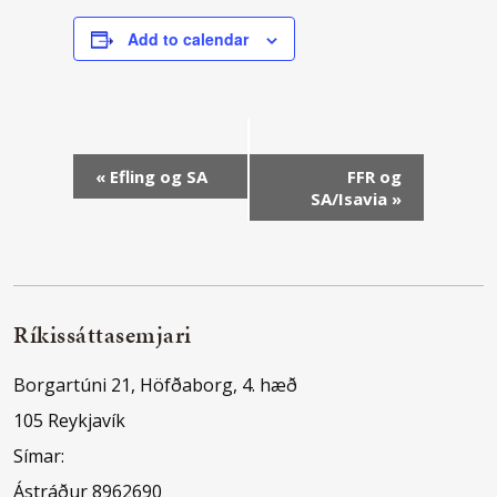
Add to calendar
Event
«
Efling og SA
FFR og
SA/Isavia
»
Navigation
Ríkissáttasemjari
Borgartúni 21, Höfðaborg, 4. hæð
105 Reykjavík
Símar:
Ástráður 8962690