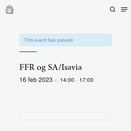
Skip
Me
to
search
main
Close
content
Menu
This event has passed.
FFR og SA/Isavia
16 feb 2023
14:00
17:00
kl.
–