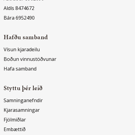
Aldís 8474672
Bára 6952490
Hafðu samband
Vísun kjaradeilu
Boðun vinnustöðvunar
Hafa samband
Styttu þér leið
Samninganefndir
Kjarasamningar
Fjölmiðlar
Embættið