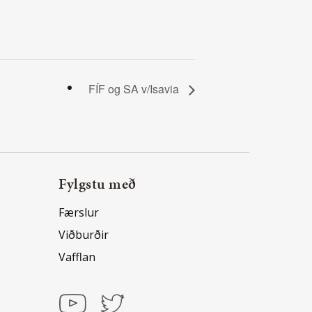
FÍF og SA v/Isavia
Fylgstu með
Færslur
Viðburðir
Vafflan