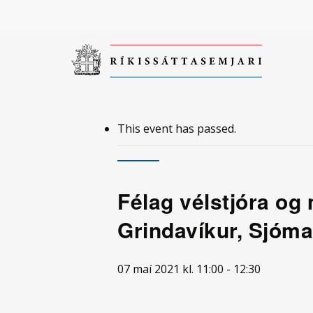
Skip
to
main
content
This event has passed.
Smelltu á enter til að leita eða ESC til að loka
Félag vélstjóra o
Grindavíkur, Sjóma
07 maí 2021 kl. 11:00
-
12:30