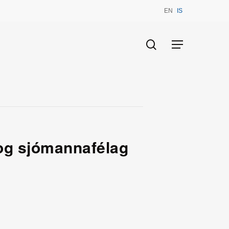
EN
IS
search
Menu
og sjómannafélag