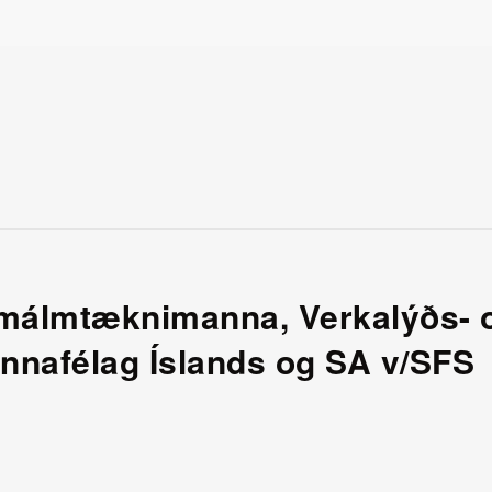
g málmtæknimanna, Verkalýðs- 
nnafélag Íslands og SA v/SFS