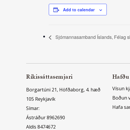
Add to calendar
Sjómannasamband Íslands, Félag s
Ríkissáttasemjari
Hafðu
Vísun kj
Borgartúni 21, Höfðaborg, 4. hæð
Boðun 
105 Reykjavík
Hafa s
Símar:
Ástráður 8962690
Aldís 8474672