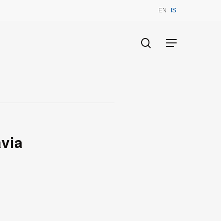
EN
IS
search
Menu
avia