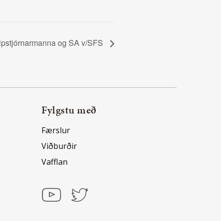
ipstjórnarmanna og SA v/SFS
Fylgstu með
Færslur
Viðburðir
Vafflan