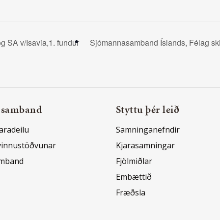
og SA v/Isavia,1. fundur
Sjómannasamband Íslands, Félag sk
 samband
Styttu þér leið
aradeilu
Samninganefndir
vinnustöðvunar
Kjarasamningar
amband
Fjölmiðlar
Embættið
Fræðsla