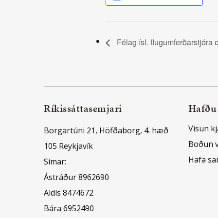
Félag ísl. flugumferðarstjóra 
Ríkissáttasemjari
Hafðu
Vísun kj
Borgartúni 21, Höfðaborg, 4. hæð
Boðun 
105 Reykjavík
Hafa s
Símar:
Ástráður 8962690
Aldís 8474672
Bára 6952490