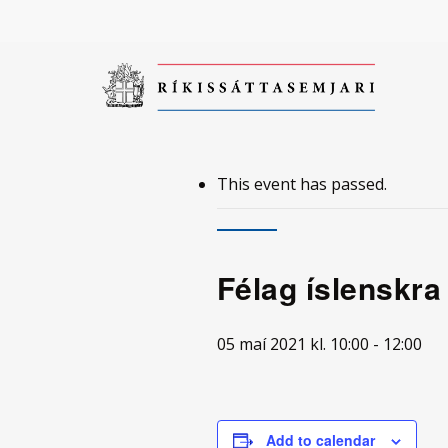
Skip
to
main
content
This event has passed.
Smelltu á enter til að leita eða ESC til að loka
Félag íslenskra
05 maí 2021 kl. 10:00
-
12:00
Add to calendar