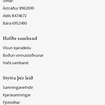
Símar:
Ástráður 8962690
Aldís 8474672
Bára 6952490
Hafðu samband
Vísun kjaradeilu
Boðun vinnustöðvunar
Hafa samband
Styttu þér leið
Samninganefndir
Kjarasamningar
Fjölmiðlar