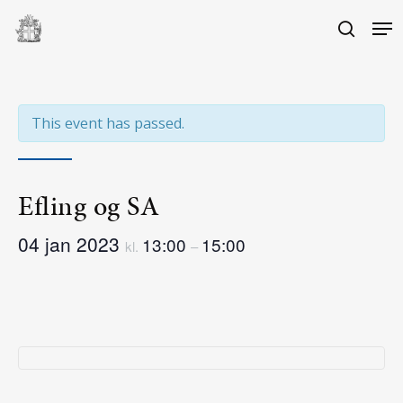
Skip
Me
to
search
main
Close
content
Menu
This event has passed.
Efling og SA
04 jan 2023
13:00
15:00
kl.
–