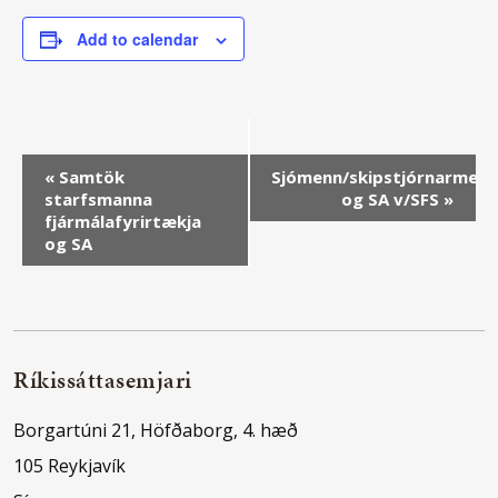
Add to calendar
Event
«
Samtök
Sjómenn/skipstjórnarmenn
starfsmanna
og SA v/SFS
»
Navigation
fjármálafyrirtækja
og SA
Ríkissáttasemjari
Borgartúni 21, Höfðaborg, 4. hæð
105 Reykjavík