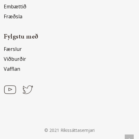
Embættið
Fræðsla
Fylgstu með
Færslur
Viðburðir
Vafflan
© 2021 Ríkissáttasemjari