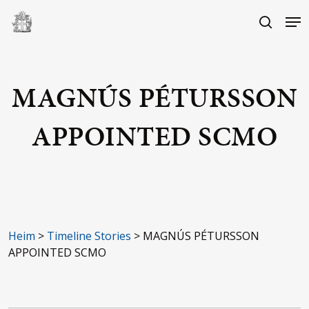
Skip
Me
to
search
main
Close
content
Menu
MAGNÚS PÉTURSSON
APPOINTED SCMO
Heim
>
Timeline Stories
>
MAGNÚS PÉTURSSON
APPOINTED SCMO