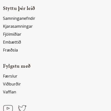
Styttu þér leið
Samninganefndir
Kjarasamningar
Fjölmiðlar
Embættið
Fræðsla
Fylgstu með
Færslur
Viðburðir
Vafflan