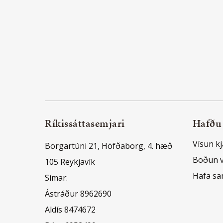
Ríkissáttasemjari
Hafðu
Vísun kj
Borgartúni 21, Höfðaborg, 4. hæð
Boðun 
105 Reykjavík
Hafa s
Símar:
Ástráður 8962690
Aldís 8474672