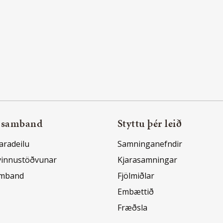
 samband
Styttu þér leið
aradeilu
Samninganefndir
vinnustöðvunar
Kjarasamningar
amband
Fjölmiðlar
Embættið
Fræðsla