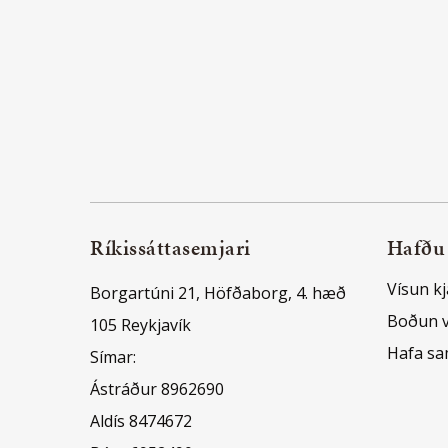
Ríkissáttasemjari
Hafðu
Vísun kj
Borgartúni 21, Höfðaborg, 4. hæð
Boðun 
105 Reykjavík
Hafa s
Símar:
Ástráður 8962690
Aldís 8474672