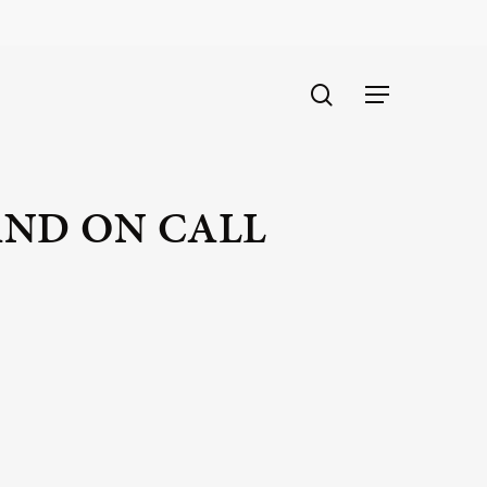
search
Menu
AND ON CALL