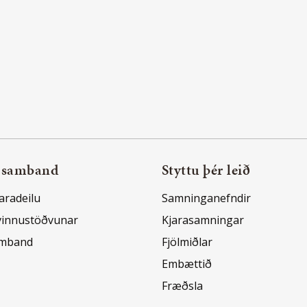
 samband
Styttu þér leið
aradeilu
Samninganefndir
vinnustöðvunar
Kjarasamningar
amband
Fjölmiðlar
Embættið
Fræðsla