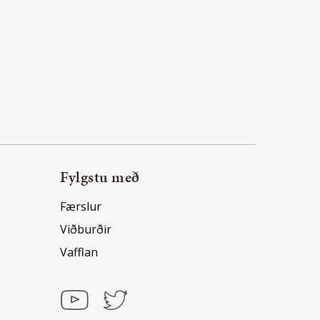
Fylgstu með
Færslur
Viðburðir
Vafflan